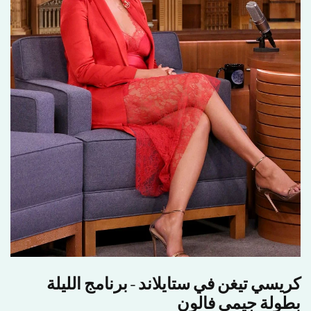
جاكيت صوف بنقشة الكاروهات المميزة رقم 139
قم
3.950,00 lei RON
كريسي تيغن في ستايلاند - برنامج الليلة
بطولة جيمي فالون