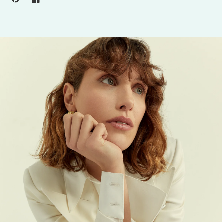
جاكيت صوف بنقشة الكاروهات المميزة رقم 139
قم
3.950,00 lei RON