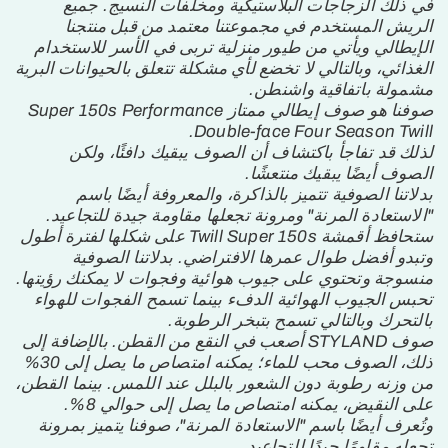
في ذلك الزجاجات البلاستيكية ومخلفات النسيج. جميع
الريش المستخدم في مجموعتنا معتمد من قبل منتجنا
الإيطالي ويأتي من طيور منزلية تربى في الأسر للاستخدام
الغذائي، وبالتالي لا تخضع لأي مشكلة تتعلق بالحيوانات البرية
مشمولة باتفاقية واشنطن.
صوفنا هو صوف إيطالي ممتاز Super 150s Performance
Double-face Four Season Twill.
لذلك قد تفاجأ باكتشاف أن الصوف يبقيك دافئًا، ولكن
الصوف أيضًا يبقيك منتعشًا.
بدلاتنا الصوفية تتميز بالذاكرة، والمعروفة أيضًا باسم
"الاستعادة المرنة" ومرونة تجعلها مقاومة جيدة للتجاعيد.
ستحافظ أقمشة Twill Super 150s على شكلها لفترة أطول
وتبدو أفضل طوال عمرها الافتراضي. بدلاتنا الصوفية
منسوجة وتحتوي على جيوب هوائية وفجوات لا يمكنك رؤيتها.
تحبس الجيوب الهوائية الدفء بينما تسمح الفجوات للهواء
بالتحرك وبالتالي تسمح بتبخر الرطوبة.
صوف STYLAND أصعب في النقع من القطن. بالإضافة إلى
ذلك، الصوف محب للماء؛ يمكنه امتصاص ما يصل إلى 30%
من وزنه رطوبة دون الشعور بالبلل عند اللمس. بينما القطن،
على النقيض، يمكنه امتصاص ما يصل إلى حوالي 8%.
وتُعرف أيضًا باسم "الاستعادة المرنة"، صوفنا يتميز بمرونة
تجعله مقاومًا جيدًا للتجاعيد.