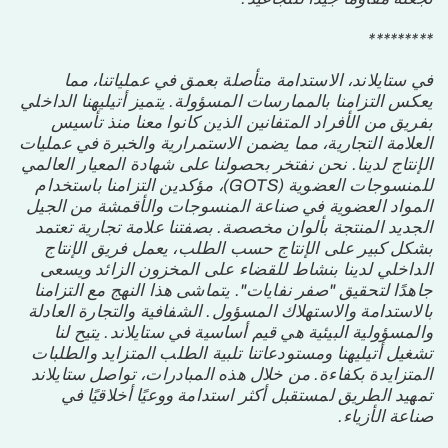
*********
في ستايلاند، الاستدامة متأصلة بعمق في عملياتنا، مما
يعكس التزامنا بالممارسات المسؤولة. يتميز أتيليهنا الداخلي
بفريق من الأفراد المتفانين الذين كانوا معنا منذ تأسيس
العلامة التجارية، مما يضمن الاستمرارية والخبرة في عمليات
الإنتاج لدينا. نحن نفتخر بحصولنا على شهادة المعيار العالمي
للمنسوجات العضوية (GOTS)، مؤكدين التزامنا باستخدام
المواد العضوية في صناعة المنسوجات والأقمشة من الجيل
الجديد المنتجة بألوان مخصصة. بصفتنا علامة تجارية تعتمد
بشكل كبير على الإنتاج حسب الطلب، يعمل فريق الإنتاج
الداخلي لدينا بنشاط للقضاء على المخزون الزائد ويسعى
جاهدًا لتحقيق "صفر نفايات". يتماشى هذا النهج مع التزامنا
بالاستدامة والاستهلاك المسؤول. الشفافية والتجارة العادلة
والمسؤولية البيئية هي قيم أساسية في ستايلاند. يتيح لنا
تشغيل أتيليهنا ومستودعاتنا تلبية الطلب المتزايد والطلبات
المتزايدة بكفاءة. من خلال هذه المبادرات، تواصل ستايلاند
تمهيد الطريق لمستقبل أكثر استدامة ووعيًا أخلاقيًا في
صناعة الأزياء.