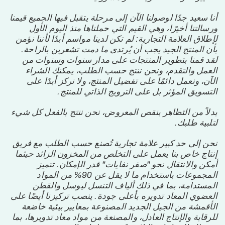
أنا سعيد جدًا لوصولنا الآن إلى مرحلة يتقبل فيها الجميع قيمنا
ورسالتنا أخيرًا، وهي القيم التي حملناها منذ اليوم الأول
لإطلاق العلامة التجارية: لم تكن لدينا مواسم أبدًا لأننا نؤمن
بأن المنتج الجيد يجب أن يُرتدى ما دمت تشعرين بالراحة.
لقد قمنا بتطوير المنتجات على مدار سنوات وسنوات من
العمل والتقدم، ونحن ننتج حسب الطلب، يمكنك الشراء
الآن، ونعمل دائمًا على تفضيل المنتج، ولا نركز أبدًا على
التسويق المؤثر بل على الترويج الذاتي للمنتج.
بدلاً من التظاهر بنقص المعروض، نحن ننتج بالفعل كل شيء
لتلبية طلبك.
نحن إلى حد كبير علامة تجارية تُصنع حسب الطلب مع فريق
إنتاج خاص بنا يعمل على التخلص من المخزون الزائد حيثما
أمكن والانتقال نحو "صفر نفايات" قدر الإمكان. تتميز
المجموعات باستخدام ما لا يقل عن 90% من المواد
المستدامة، بما في ذلك ألياف التنسل ليوسل والقطن
العضوي المعاد تدويره بأعلى جودة. ينصب تركيزنا أيضًا على
الأقمشة من الجيل الجديد المصنوعة بمعايير بيئية خاضعة
للرقابة والإنتاج العادل، والمصنعة من مواد معاد تدويرها، بما