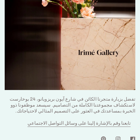
تفضل بزيارة متجرنا الكائن في شارع آيون بريزويانو، 24 بوخارست
لاستكشاف مجموعتنا الكاملة من التصاميم. سيسعد موظفونا ذوو
الخبرة بمساعدتك في العثور على التصميم المثالي لاحتياجاتك.
تابعنا وقم بالإشارة إلينا على وسائل التواصل الاجتماعي