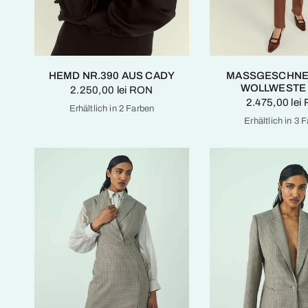
HEMD NR.390 AUS CADY
MASSGESCHNE
WOLLWESTE 
2.250,00 lei RON
2.475,00 lei
Erhältlich in 2 Farben
Optisch Weiß
Tiefschwarz
Erhältlich in 3 
Schokoladen-Fonda
Tief
E