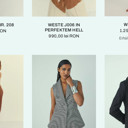
W
R. 208
WESTE J006 IN
PERFEKTEM HELL
1.2
RON
990,00 lei RON
Erhäl