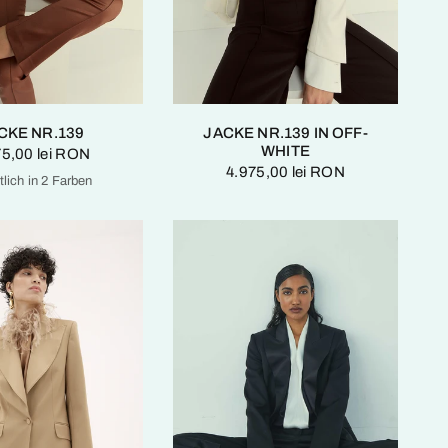
CKE NR.139
JACKE NR.139 IN OFF-
WHITE
75,00 lei RON
4.975,00 lei RON
tlich in 2 Farben
Schokoladenfondant
Smaragdgrün