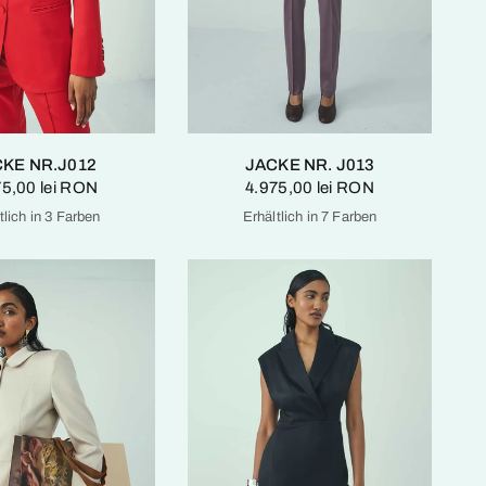
KE NR.J012
JACKE NR. J013
75,00 lei RON
4.975,00 lei RON
tlich in 3 Farben
Erhältlich in 7 Farben
Feuriges Rot
Kristall Rosa
Smaragdgrün
Feuriges Rot
Kristall Rosa
Smaragdgrün
Maronen
Kaschmirblau
Ecru Oliv
Zinfandel