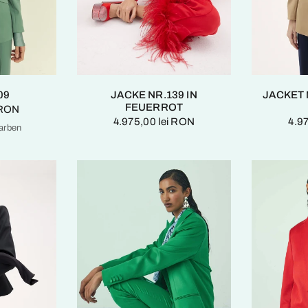
09
JACKE NR.139 IN
JACKET N
FEUERROT
 RON
4.975,00 lei RON
4.9
Farben
irgrün
iefschwarz