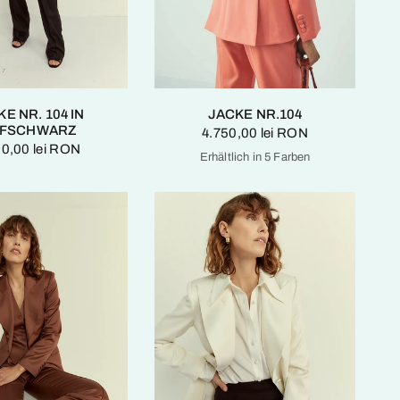
E NR. 104 IN
JACKE NR.104
EFSCHWARZ
4.750,00 lei RON
50,00 lei RON
Erhältlich in 5 Farben
Amber Gold
Tiefschwarz
Kaschmirblau
Zinfandel
Gebrannte Siena