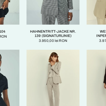
104
HAHNENTRITT-JACKE NR.
WE
139 (SIGNATURLINIE)
INPE
 RON
3.950,00 lei RON
3.9