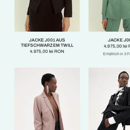
JACKE J001 AUS
JACKE J0
TIEFSCHWARZEM TWILL
4.975,00 lei
4.975,00 lei RON
Erhältlich in 3 
Kaschm
Feuriges Rot
T