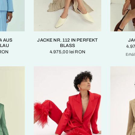
4 AUS
JACKE NR. 112 IN PERFEKT
JA
LAU
BLASS
4.9
 RON
4.975,00 lei RON
Erhäl