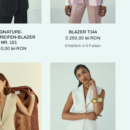
IGNATURE-
BLAZER T144
REIFEN-BLAZER
3.250,00 lei RON
NR. 121
Erhältlich in 5 Farben
50,00 lei RON
Kristall Rosa
Tiefschwarz
Elfenbein
Schokoladenfonda
Kaschmirgrün