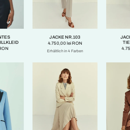
NTES
JACKE NR.103
JACK
LLKLEID
TI
4.750,00 lei RON
 RON
4.7
Erhältlich in 4 Farben
Taube
Smaragdgrün
Feuriges Rot
Marine