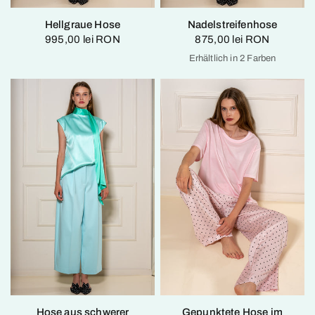
Hellgraue Hose
Nadelstreifenhose
995,00 lei RON
875,00 lei RON
Erhältlich in 2 Farben
Light Gray
Beige
Hose aus schwerer
Gepunktete Hose im